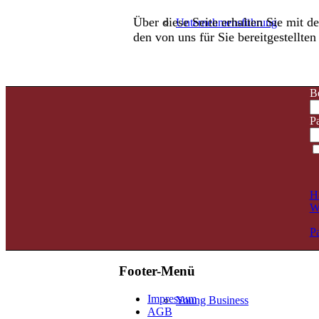
Über diese Seite erhalten Sie mit 
Unternehmensführung
den von uns für Sie bereitgestellte
B
Projektmanagement
P
H
We
Strategie
P
Footer-Menü
Impressum
Young Business
AGB