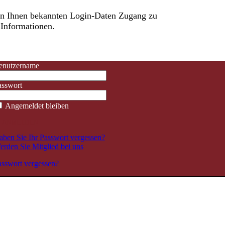
den Ihnen bekannten Login-Daten Zugang zu
n Informationen.
enutzername
asswort
Angemeldet bleiben
aben Sie Ihr Passwort vergessen?
rden Sie Mitglied bei uns
asswort vergessen?