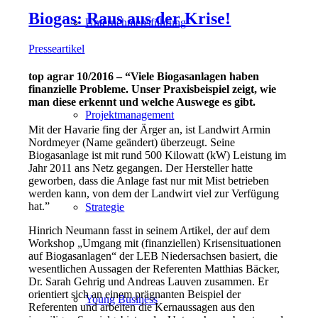
Biogas: Raus aus der Krise!
Unternehmensführung
Presseartikel
top agrar 10/2016 – “Viele Biogasanlagen haben
finanzielle Probleme. Unser Praxisbeispiel zeigt, wie
man diese erkennt und welche Auswege es gibt.
Projektmanagement
Mit der Havarie fing der Ärger an, ist Landwirt Armin
Nordmeyer (Name geändert) überzeugt. Seine
Biogasanlage ist mit rund 500 Kilowatt (kW) Leistung im
Jahr 2011 ans Netz gegangen. Der Hersteller hatte
geworben, dass die Anlage fast nur mit Mist betrieben
werden kann, von dem der Landwirt viel zur Verfügung
hat.”
Strategie
Hinrich Neumann fasst in seinem Artikel, der auf dem
Workshop „Umgang mit (finanziellen) Krisensituationen
auf Biogasanlagen“ der LEB Niedersachsen basiert, die
wesentlichen Aussagen der Referenten Matthias Bäcker,
Dr. Sarah Gehrig und Andreas Lauven zusammen. Er
orientiert sich an einem prägnanten Beispiel der
Young Business
Referenten und arbeiten die Kernaussagen aus den