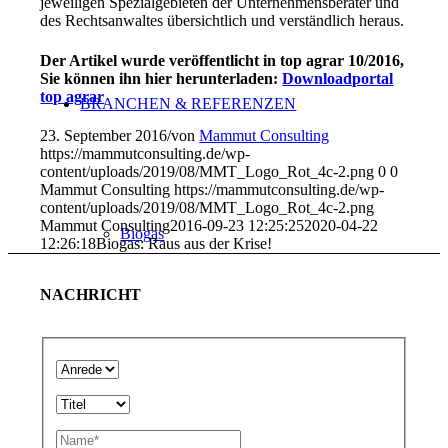
jeweiligen Spezialgebieten der Unternehmensberater und
des Rechtsanwaltes übersichtlich und verständlich heraus.
Der Artikel wurde veröffentlicht in top agrar 10/2016,
Sie können ihn hier herunterladen:
Downloadportal
top agrar
BRANCHEN & REFERENZEN
23. September 2016
/
von
Mammut Consulting
https://mammutconsulting.de/wp-
content/uploads/2019/08/MMT_Logo_Rot_4c-2.png
0
0
Mammut Consulting
https://mammutconsulting.de/wp-
content/uploads/2019/08/MMT_Logo_Rot_4c-2.png
Mammut Consulting
2016-09-23 12:25:25
2020-04-22
Biogas
12:26:18
Biogas: Raus aus der Krise!
NACHRICHT
Aufbauorganisation. Ablauforganisation.