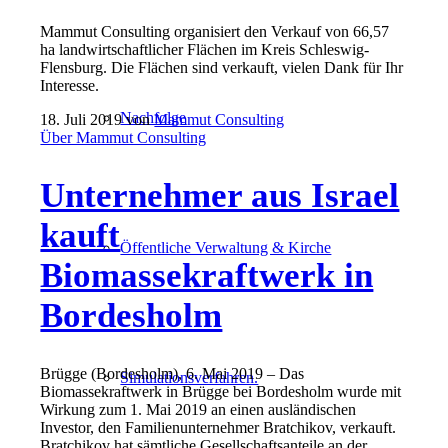
Mammut Consulting organisiert den Verkauf von 66,57
ha landwirtschaftlicher Flächen im Kreis Schleswig-
Flensburg. Die Flächen sind verkauft, vielen Dank für Ihr
Interesse.
Nachfolge
18. Juli 2019
von
Mammut Consulting
Über Mammut Consulting
Unternehmer aus Israel
kauft
Öffentliche Verwaltung & Kirche
Biomassekraftwerk in
Bordesholm
Brügge (Bordesholm), 6. Mai 2019 – Das
Simulationsverfahren.
Biomassekraftwerk in Brügge bei Bordesholm wurde mit
Wirkung zum 1. Mai 2019 an einen ausländischen
Investor, den Familienunternehmer Bratchikov, verkauft.
Bratchikov hat sämtliche Gesellschaftsanteile an der