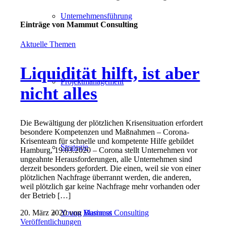
Unternehmensführung
Einträge von Mammut Consulting
Aktuelle Themen
Liquidität hilft, ist aber
Projektmanagement
nicht alles
Die Bewältigung der plötzlichen Krisensituation erfordert
besondere Kompetenzen und Maßnahmen – Corona-
Krisenteam für schnelle und kompetente Hilfe gebildet
Strategie
Hamburg, 19.03.2020 – Corona stellt Unternehmen vor
ungeahnte Herausforderungen, alle Unternehmen sind
derzeit besonders gefordert. Die einen, weil sie von einer
plötzlichen Nachfrage überrannt werden, die anderen,
weil plötzlich gar keine Nachfrage mehr vorhanden oder
der Betrieb […]
Young Business
20. März 2020
von
Mammut Consulting
Veröffentlichungen