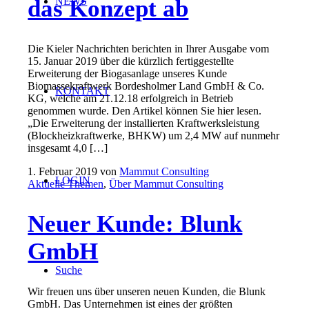
das Konzept ab
NEWS
Die Kieler Nachrichten berichten in Ihrer Ausgabe vom
15. Januar 2019 über die kürzlich fertiggestellte
Erweiterung der Biogasanlage unseres Kunde
Biomassekraftwerk Bordesholmer Land GmbH & Co.
KONTAKT
KG, welche am 21.12.18 erfolgreich in Betrieb
genommen wurde. Den Artikel können Sie hier lesen.
„Die Erweiterung der installierten Kraftwerksleistung
(Blockheizkraftwerke, BHKW) um 2,4 MW auf nunmehr
insgesamt 4,0 […]
1. Februar 2019
von
Mammut Consulting
LOGIN
Aktuelle Themen
,
Über Mammut Consulting
Neuer Kunde: Blunk
GmbH
Suche
Wir freuen uns über unseren neuen Kunden, die Blunk
GmbH. Das Unternehmen ist eines der größten