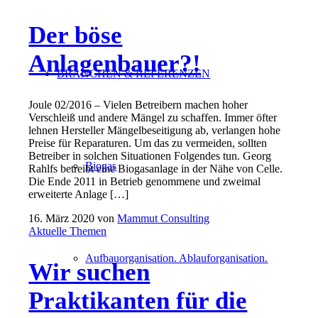
Der böse
Anlagenbauer?!
BRANCHEN & REFERENZEN
Joule 02/2016 – Vielen Betreibern machen hoher
Verschleiß und andere Mängel zu schaffen. Immer öfter
lehnen Hersteller Mängelbeseitigung ab, verlangen hohe
Preise für Reparaturen. Um das zu vermeiden, sollten
Betreiber in solchen Situationen Folgendes tun. Georg
Biogas
Rahlfs betreibt eine Biogasanlage in der Nähe von Celle.
Die Ende 2011 in Betrieb genom­mene und zweimal
erweiterte Anlage […]
16. März 2020
von
Mammut Consulting
Aktuelle Themen
Aufbauorganisation. Ablauforganisation.
Wir suchen
Praktikanten für die