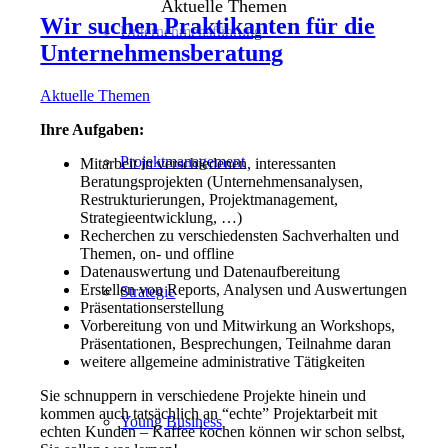
Aktuelle Themen
Wir suchen Praktikanten für die
Unternehmensführung
Unternehmensberatung
Aktuelle Themen
Ihre Aufgaben:
Projektmanagement
Mitarbeit in verschiedenen, interessanten
Beratungsprojekten (Unternehmensanalysen,
Restrukturierungen, Projektmanagement,
Strategieentwicklung, …)
Recherchen zu verschiedensten Sachverhalten und
Themen, on- und offline
Datenauswertung und Datenaufbereitung
Erstellen von Reports, Analysen und Auswertungen
Strategie
Präsentationserstellung
Vorbereitung von und Mitwirkung an Workshops,
Präsentationen, Besprechungen, Teilnahme daran
weitere allgemeine administrative Tätigkeiten
Sie schnuppern in verschiedene Projekte hinein und
kommen auch tatsächlich an “echte” Projektarbeit mit
Young Business
echten Kunden – Kaffee kochen können wir schon selbst,