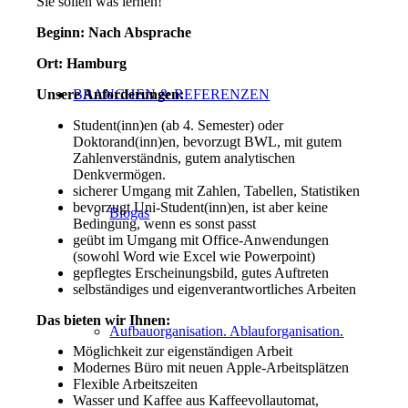
Sie sollen was lernen!
Beginn: Nach Absprache
Ort: Hamburg
Unsere Anforderungen:
BRANCHEN & REFERENZEN
Student(inn)en (ab 4. Semester) oder
Doktorand(inn)en, bevorzugt BWL, mit gutem
Zahlenverständnis, gutem analytischen
Denkvermögen.
sicherer Umgang mit Zahlen, Tabellen, Statistiken
bevorzugt Uni-Student(inn)en, ist aber keine
Biogas
Bedingung, wenn es sonst passt
geübt im Umgang mit Office-Anwendungen
(sowohl Word wie Excel wie Powerpoint)
gepflegtes Erscheinungsbild, gutes Auftreten
selbständiges und eigenverantwortliches Arbeiten
Das bieten wir Ihnen:
Aufbauorganisation. Ablauforganisation.
Möglichkeit zur eigenständigen Arbeit
Modernes Büro mit neuen Apple-Arbeitsplätzen
Flexible Arbeitszeiten
Wasser und Kaffee aus Kaffeevollautomat,