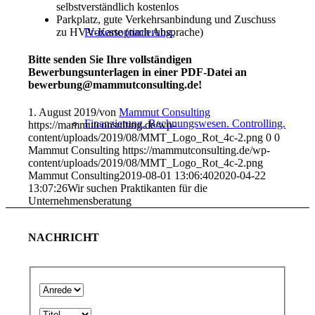
selbstverständlich kostenlos
Parkplatz, gute Verkehrsanbindung und Zuschuss
zu HVV-Karte (nach Absprache)
Prozessoptimierung.
Bitte senden Sie Ihre vollständigen
Bewerbungsunterlagen in einer PDF-Datei an
bewerbung@mammutconsulting.de!
1. August 2019
/
von
Mammut Consulting
Finanzierung. Rechnungswesen. Controlling.
https://mammutconsulting.de/wp-
content/uploads/2019/08/MMT_Logo_Rot_4c-2.png
0
0
Mammut Consulting
https://mammutconsulting.de/wp-
content/uploads/2019/08/MMT_Logo_Rot_4c-2.png
Mammut Consulting
2019-08-01 13:06:40
2020-04-22
13:07:26
Wir suchen Praktikanten für die
Unternehmensberatung
Friedhöfe
NACHRICHT
Landwirtschaft & Lohnunternehmen