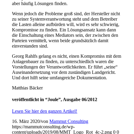
aber häufig Lösungen finden.
Wenn jedoch die Probleme groß sind, der Her­steller nicht
zu seiner Systemverantwortung steht und dem Betreiber
die Lasten alleine aufbürden will, wird es sehr schwierig,
Kompromisse zu finden. Ein Lösungsansatz kann dann
die Einschal­tung eines Mediators sein, der zwischen den
Par­teien vermittelt, wenn beide grundsätzlich damit
einverstanden sind.
Georg Rahlfs gelang es nicht, einen Kompro­miss mit dem
Anlagenbauer zu finden, zu unter­schiedlich waren die
Vorstellungen der Verantwort­lichkeiten. Er führt „seine“
Auseinandersetzung vor dem zuständigen Landgericht.
Und dort hilft seine umfangreiche Dokumentation.
Matthias Bäcker
veröffentlicht in “Joule”, Ausgabe 06/2012
Lesen Sie hier den ganzen Artikel!
16. März 2020
/
von
Mammut Consulting
https://mammutconsulting.de/wp-
content/uploads/2019/08/MMT_Logo_Rot_4c-2.png
0
0