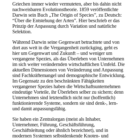
Griechen immer wieder vermuteten, aber bis dahin nicht
nachweisbaren Evolutionstheorie. 1859 veröffentlichte
Darwin sein Buch „The Origin of Species”, zu Deutsch:
“Über die Entstehung der Arten”. Hier beschrieb er das
Prinzip der Anpassung durch Variation und natürliche
Selektion.
Während Darwin seine Gegenwart betrachtete und von
dort aus weit in die Vergangenheit zurückging, geht es
hier um Gegenwart und Zukunft – und weniger um
vergangene Spezies, als das Überleben von Unternehmen
im sich weiter verändernden wirtschaftlichen Umfeld. Die
aktuellen Dimensionen von Veränderung und Anpassung
sind Fachkräftemangel und demographische Entwicklung.
Im Gegensatz zu den beschränkten Fähigkeiten
vergangener Spezies haben die Wirtschaftsunternehmen
eindeutige Vorteile, ihr Überleben selber zu sichern; denn
Unternehmen sind letztendlich nicht nur (hoffentlich)
funktionierende Systeme, sondern sie sind denk-, lern-
und damit anpassungsfähig.
Sie haben ein Zentralorgan (meist als Inhaber,
Unternehmer, Führung, Geschäftsführung,
Geschäftsleitung oder ähnlich bezeichnet), und in
modernen Systemen selbstdenkende Knoten- und