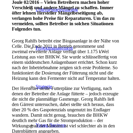
Joule 02/2016 – Vielen Betreibern machen hoher
Verschleiß und andere Mängel zu schaffen. Immer
Unternehmensführung
öfter lehnen Hersteller Mängelbeseitigung ab,
verlangen hohe Preise für Reparaturen. Um das zu
vermeiden, sollten Betreiber in solchen Situationen
Folgendes tun.
Georg Rahlfs betreibt eine Biogasanlage in der Nähe von
Celle. Die Ende 2011 in Betrieb genom­mene und
Projektmanagement
zweimal erweiterte Anlage verfügt über 1.175 kWel
Leistung aus vier BHKW. Sie wurde schlüsselfertig von
einem süddeutschen Anlagenbauer errichtet. Schon kurz
nach der Inbetriebnahme zeigten sich ers­te Probleme. So
funktioniert die Dosierung der Fütterung nicht und die
Heizung kann den Fer­menter nicht auf Temperatur halten.
Strategie
Der Hersteller stellte Fut­terpläne zur Verfügung, nach
denen der Betreiber die Anla­ge fütterte – jedoch erzeugte
die nicht die planmäßige Gasmenge. Georg Rahlfs ließ
den Gärrest untersuchen, dabei stellte sich heraus, dass
über 20 % des Gas­potenzials ungenutzt ins Endla­ger
wandern. Damit nicht genug, brauchen die BHKW
deutlich mehr Gas für die Stromproduk­tion – der
Young Business
Wirkungsgrad der Motoren ist viel schlechter als in den
Datenblättern angegeben.