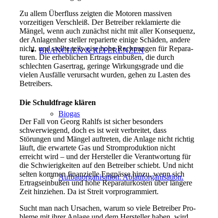
Zu allem Überfluss zeigten die Motoren massiven
vorzeiti­gen Verschleiß. Der Betreiber reklamierte die
Mängel, wenn auch zunächst nicht mit aller Konsequenz,
der Anlagenher­ steller reparierte einige Schäden, andere
nicht, und stellte teilwei­se hohe Rechnungen für Repara­
BRANCHEN & REFERENZEN
turen. Die erheblichen Ertrags­ einbußen, die durch
schlechten Gasertrag, geringe Wirkungs­grade und die
vielen Ausfälle verursacht wurden, gehen zu Lasten des
Betreibers.
Die Schuldfrage klären
Biogas
Der Fall von Georg Rahlfs ist sicher besonders
schwerwie­gend, doch es ist weit verbrei­tet, dass
Störungen und Mängel auftreten, die Anlage nicht rich­tig
läuft, die erwartete Gas­ und Stromproduktion nicht
erreicht wird – und der Hersteller die Verantwortung für
die Schwie­rigkeiten auf den Betreiber schiebt. Und nicht
selten kom­men finanzielle Engpässe hinzu, wenn sich
Aufbauorganisation. Ablauforganisation.
Ertragseinbußen und hohe Reparaturkosten über län­gere
Zeit hinziehen. Da ist Streit vorprogrammiert.
Sucht man nach Ursachen, warum so viele Betreiber Pro­
bleme mit ihrer Anlage und dem Hersteller haben, wird