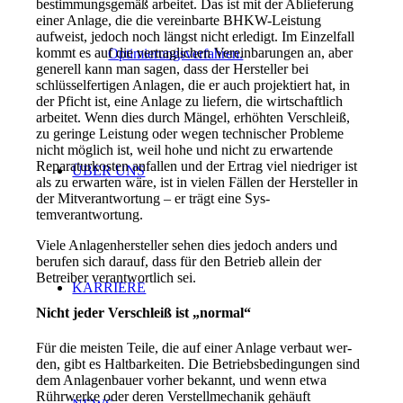
bestimmungsgemäß arbeitet. Das ist mit der Ablieferung
einer Anla­ge, die die vereinbarte BHKW­-Leistung
aufweist, jedoch noch längst nicht erledigt. Im Einzelfall
kommt es auf die vertraglichen Vereinbarungen an, aber
Optimierungsverfahren.
generell kann man sagen, dass der Her­steller bei
schlüsselfertigen Anlagen, die er auch projektiert hat, in
der Pficht ist, eine Anlage zu lie­fern, die wirtschaftlich
arbeitet. Wenn dies durch Mängel, erhöhten Verschleiß,
zu geringe Leistung oder wegen technischer Probleme
nicht möglich ist, weil hohe und nicht zu erwartende
Reparatur­kosten anfallen und der Ertrag viel niedriger ist
ÜBER UNS
als zu erwarten wäre, ist in vielen Fällen der Herstel­ler in
der Mitverantwortung – er trägt eine Sys­
temverantwortung.
Viele Anlagenhersteller sehen dies jedoch anders und
berufen sich darauf, dass für den Betrieb allein der
Betreiber ver­antwortlich sei.
KARRIERE
Nicht jeder Verschleiß ist „normal“
Für die meisten Teile, die auf einer Anlage verbaut wer­
den, gibt es Haltbarkeiten. Die Betriebsbedingungen sind
dem Anlagenbauer vorher bekannt, und wenn etwa
Rührwerke oder deren Verstellmechanik gehäuft