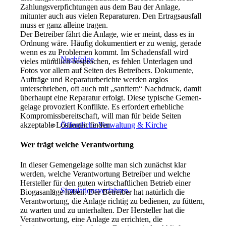
Zahlungsverpfichtungen aus dem Bau der Anlage,
mitunter auch aus vielen Reparaturen. Den Ertragsausfall
muss er ganz alleine tragen.
Der Betreiber fährt die Anlage, wie er meint, dass es in
Ordnung wäre. Häufig dokumentiert er zu wenig, gerade
wenn es zu Pro­blemen kommt. Im Schadens­fall wird
Nachfolge
vieles mündlich bespro­chen, es fehlen Unterlagen und
Fotos vor allem auf Seiten des Betreibers. Dokumente,
Aufträ­ge und Reparaturberichte wer­den arglos
unterschrieben, oft auch mit „sanftem“ Nachdruck, damit
überhaupt eine Reparatur erfolgt. Diese typische Gemen­
gelage provoziert Konflikte. Es erfordert erhebli­che
Kompromissbereitschaft, will man für beide Seiten
Öffentliche Verwaltung & Kirche
akzeptable Lösungen finden.
Wer trägt welche Verantwortung
In dieser Gemengelage sollte man sich zunächst klar
werden, welche Verantwortung Betreiber und welche
Hersteller für den guten wirtschaftlichen Betrieb einer
Simulationsverfahren.
Biogasanlage haben. Der Betrei­ber hat natürlich die
Verantwortung, die Anlage richtig zu bedienen, zu füttern,
zu warten und zu unterhalten. Der Hersteller hat die
Verantwortung, eine Anlage zu errichten, die