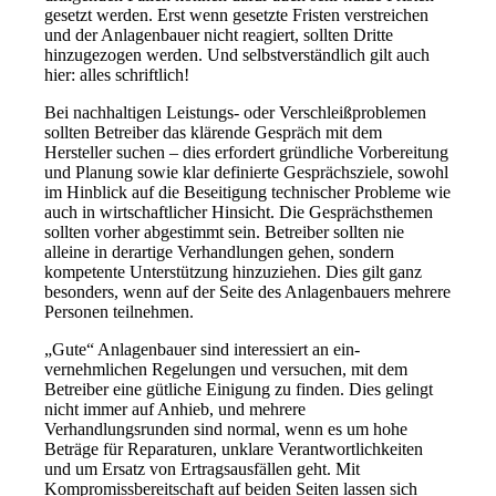
gesetzt werden. Erst wenn gesetzte Fristen verstreichen
und der Anlagenbauer nicht reagiert, sollten Dritte
hinzugezogen wer­den. Und selbstverständlich gilt auch
hier: alles schriftlich!
Bei nachhaltigen Leistungs-­ oder Verschleißproblemen
soll­ten Betreiber das klärende Gespräch mit dem
Hersteller suchen – dies erfordert gründliche Vorbereitung
und Planung sowie klar definierte Gesprächsziele, sowohl
im Hinblick auf die Besei­tigung technischer Probleme wie
auch in wirt­schaftlicher Hinsicht. Die Gesprächsthemen
soll­ten vorher abgestimmt sein. Betreiber sollten nie
alleine in derartige Verhandlungen gehen, sondern
kompetente Unterstützung hinzuziehen. Dies gilt ganz
besonders, wenn auf der Seite des Anlagen­bauers mehrere
Personen teilnehmen.
„Gute“ Anlagenbauer sind interessiert an ein­
vernehmlichen Regelungen und versuchen, mit dem
Betreiber eine gütliche Einigung zu finden. Dies gelingt
nicht immer auf Anhieb, und meh­rere
Verhandlungsrunden sind normal, wenn es um hohe
Beträge für Reparaturen, unklare Verant­wortlichkeiten
und um Ersatz von Ertragsausfäl­len geht. Mit
Kompromissbereitschaft auf beiden Seiten lassen sich