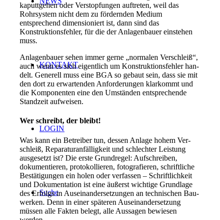
NEWS
kaputtgehen oder Ver­stopfungen auftreten, weil das
Rohrsystem nicht dem zu för­dernden Medium
entsprechend dimensioniert ist, dann sind das
Konstruktionsfehler, für die der Anlagenbauer einstehen
muss.
Anlagenbauer sehen immer gerne „normalen Verschleiß“,
KONTAKT
auch wenn es sich eigentlich um Konstruktionsfehler han­
delt. Generell muss eine BGA so gebaut sein, dass sie mit
den dort zu erwartenden Anforderungen klarkommt und
die Komponen­ten eine den Umständen entspre­chende
Standzeit aufweisen.
Wer schreibt, der bleibt!
LOGIN
Was kann ein Betreiber tun, dessen Anlage hohem Ver­
schleiß, Reparaturanfälligkeit und schlechter Leistung
ausge­setzt ist? Die erste Grundregel: Aufschreiben,
dokumentieren, protokollieren, fotografieren, schriftliche
Bestätigungen ein­ holen oder verfassen – Schrift­lichkeit
und Dokumentation ist eine äußerst wichtige Grundla­ge
Suche
des Erfolgs in Auseinander­setzungen an technischen Bau­
werken. Denn in einer späteren Auseinandersetzung
müssen alle Fakten belegt, alle Aussa­gen bewiesen
werden.