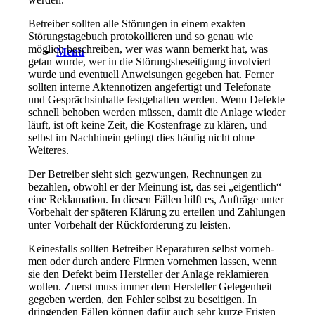
Betreiber sollten alle Störun­gen in einem exakten
Störungs­tagebuch protokollieren und so genau wie
möglich beschreiben, wer was wann bemerkt hat, was
Menü
getan wurde, wer in die Stö­rungsbeseitigung involviert
wur­de und eventuell Anweisungen gegeben hat. Ferner
sollten inter­ne Aktennotizen angefertigt und Telefonate
und Gesprächsinhal­te festgehalten werden. Wenn Defekte
schnell behoben wer­den müssen, damit die Anlage wieder
läuft, ist oft keine Zeit, die Kostenfrage zu klären, und
selbst im Nachhinein gelingt dies häufig nicht ohne
Weiteres.
Der Betreiber sieht sich gezwungen, Rechnungen zu
bezahlen, obwohl er der Mei­nung ist, das sei „eigentlich“
eine Reklamation. In diesen Fällen hilft es, Aufträge unter
Vorbehalt der späteren Klärung zu erteilen und Zahlungen
unter Vorbehalt der Rückforderung zu leisten.
Keinesfalls sollten Betrei­ber Reparaturen selbst vorneh­
men oder durch andere Fir­men vornehmen lassen, wenn
sie den Defekt beim Hersteller der Anlage reklamieren
wollen. Zuerst muss immer dem Herstel­ler Gelegenheit
gegeben werden, den Fehler selbst zu beseitigen. In
dringenden Fällen können dafür auch sehr kurze Fris­ten