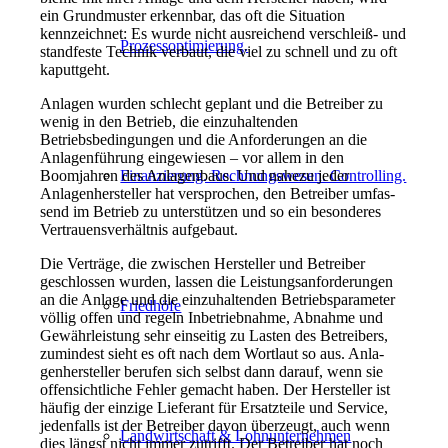
ein Grundmuster erkennbar, das oft die Situation
kennzeichnet: Es wurde nicht ausreichend verschleiß-­ und
Prozessoptimierung.
standfeste Technik verbaut, die viel zu schnell und zu oft
kaputtgeht.
Anlagen wurden schlecht geplant und die Betreiber zu
wenig in den Betrieb, die einzu­haltenden
Betriebsbedingungen und die Anforderungen an die
Anlagenführung eingewiesen – vor allem in den
Finanzierung. Rechnungswesen. Controlling.
Boomjahren des Anlagenbaus. Und nahezu jeder
Anlagenhersteller hat ver­sprochen, den Betreiber umfas­
send im Betrieb zu unterstützen und so ein besonderes
Vertrau­ensverhältnis aufgebaut.
Die Verträge, die zwi­schen Hersteller und Betreiber
geschlossen wurden, lassen die Leistungsanforderungen
an die Anlage und die einzuhalten­den Betriebsparameter
Friedhöfe
völlig offen und regeln Inbetriebnah­me, Abnahme und
Gewährleis­tung sehr einseitig zu Lasten des Betreibers,
zumindest sieht es oft nach dem Wortlaut so aus. Anla­
genhersteller berufen sich selbst dann darauf, wenn sie
offen­sichtliche Fehler gemacht haben. Der Hersteller ist
häufig der einzige Lieferant für Ersatzteile und Service,
jedenfalls ist der Betrei­ber davon überzeugt, auch wenn
Landwirtschaft & Lohnunternehmen
dies längst nicht immer zutrifft. Der Betreiber hat noch