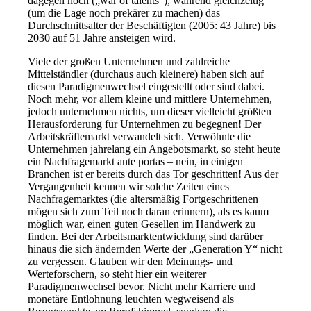
dagegen noch („war of talents“), während gleichzeitig
(um die Lage noch prekärer zu machen) das
Durchschnittsalter der Beschäftigten (2005: 43 Jahre) bis
2030 auf 51 Jahre ansteigen wird.
Viele der großen Unternehmen und zahlreiche
Mittelständler (durchaus auch kleinere) haben sich auf
diesen Paradigmenwechsel eingestellt oder sind dabei.
Noch mehr, vor allem kleine und mittlere Unternehmen,
jedoch unternehmen nichts, um dieser vielleicht größten
Herausforderung für Unternehmen zu begegnen! Der
Arbeitskräftemarkt verwandelt sich. Verwöhnte die
Unternehmen jahrelang ein Angebotsmarkt, so steht heute
ein Nachfragemarkt ante portas – nein, in einigen
Branchen ist er bereits durch das Tor geschritten! Aus der
Vergangenheit kennen wir solche Zeiten eines
Nachfragemarktes (die altersmäßig Fortgeschrittenen
mögen sich zum Teil noch daran erinnern), als es kaum
möglich war, einen guten Gesellen im Handwerk zu
finden. Bei der Arbeitsmarktentwicklung sind darüber
hinaus die sich ändernden Werte der „Generation Y“ nicht
zu vergessen. Glauben wir den Meinungs- und
Werteforschern, so steht hier ein weiterer
Paradigmenwechsel bevor. Nicht mehr Karriere und
monetäre Entlohnung leuchten wegweisend als