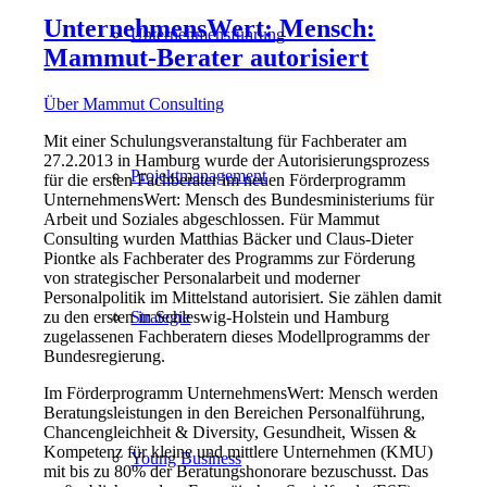
UnternehmensWert: Mensch:
Unternehmensführung
Mammut-Berater autorisiert
Über Mammut Consulting
Mit einer Schulungsveranstaltung für Fachberater am
27.2.2013 in Hamburg wurde der Autorisierungsprozess
Projektmanagement
für die ersten Fachberater im neuen Förderprogramm
UnternehmensWert: Mensch des Bundesministeriums für
Arbeit und Soziales abgeschlossen. Für Mammut
Consulting wurden Matthias Bäcker und Claus-Dieter
Piontke als Fachberater des Programms zur Förderung
von strategischer Personalarbeit und moderner
Personalpolitik im Mittelstand autorisiert. Sie zählen damit
zu den ersten in Schleswig-Holstein und Hamburg
Strategie
zugelassenen Fachberatern dieses Modellprogramms der
Bundesregierung.
Im Förderprogramm UnternehmensWert: Mensch werden
Beratungsleistungen in den Bereichen Personalführung,
Chancengleichheit & Diversity, Gesundheit, Wissen &
Kompetenz für kleine und mittlere Unternehmen (KMU)
Young Business
mit bis zu 80% der Beratungshonorare bezuschusst. Das