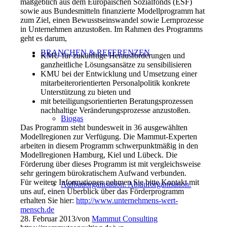
maßgeblich aus dem Europäischen Sozialfonds (ESF)
sowie aus Bundesmitteln finanzierte Modellprogramm hat
zum Ziel, einen Bewusstseinswandel sowie Lernprozesse
in Unternehmen anzustoßen. Im Rahmen des Programms
geht es darum,
BRANCHEN & REFERENZEN
KMU für zukünftige Herausforderungen und
ganzheitliche Lösungsansätze zu sensibilisieren
KMU bei der Entwicklung und Umsetzung einer
mitarbeiterorientierten Personalpolitik konkrete
Unterstützung zu bieten und
mit beteiligungsorientierten Beratungsprozessen
nachhaltige Veränderungsprozesse anzustoßen.
Biogas
Das Programm steht bundesweit in 36 ausgewählten
Modellregionen zur Verfügung. Die Mammut-Experten
arbeiten in diesem Programm schwerpunktmäßig in den
Modellregionen Hamburg, Kiel und Lübeck. Die
Förderung über dieses Programm ist mit vergleichsweise
sehr geringem bürokratischem Aufwand verbunden.
Für weitere Informationen nehmen Sie bitte Kontakt mit
Aufbauorganisation. Ablauforganisation.
uns auf, einen Überblick über das Förderprogramm
erhalten Sie hier:
http://www.unternehmens-wert-
mensch.de
28. Februar 2013
/
von
Mammut Consulting