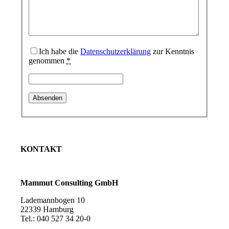
Ich habe die
Datenschutzerklärung
zur Kenntnis
Nachfolge
genommen
*
Öffentliche Verwaltung & Kirche
KONTAKT
Mammut Consulting GmbH
Simulationsverfahren.
Lademannbogen 10
22339 Hamburg
Tel.: 040 527 34 20-0