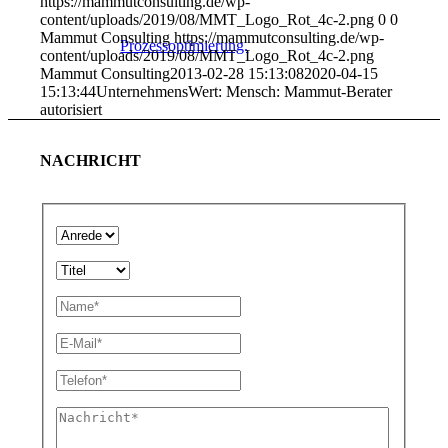
https://mammutconsulting.de/wp-
content/uploads/2019/08/MMT_Logo_Rot_4c-2.png
0
0
Mammut Consulting
https://mammutconsulting.de/wp-
Prozessoptimierung.
content/uploads/2019/08/MMT_Logo_Rot_4c-2.png
Mammut Consulting
2013-02-28 15:13:08
2020-04-15
15:13:44
UnternehmensWert: Mensch: Mammut-Berater
autorisiert
NACHRICHT
Finanzierung. Rechnungswesen. Controlling.
Friedhöfe
Landwirtschaft & Lohnunternehmen