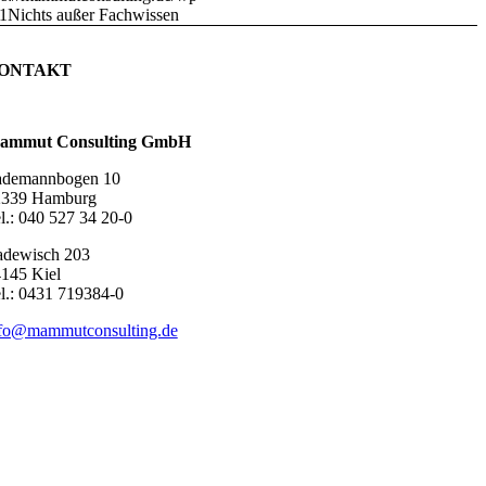
1
Nichts außer Fachwissen
ONTAKT
ammut Consulting GmbH
ademannbogen 10
2339 Hamburg
l.: 040 527 34 20-0
dewisch 203
145 Kiel
l.: 0431 719384-0
fo@mammutconsulting.de