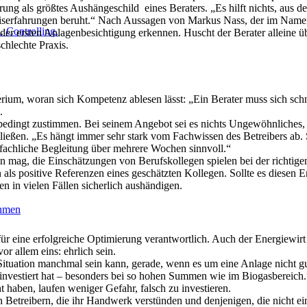
ng als größtes Aushängeschild eines Beraters. „Es hilft nichts, aus de
raxiserfahrungen beruht.“ Nach Aussagen von Markus Nass, der im Na
 Controlling.
i der ersten Anlagenbesichtigung erkennen. Huscht der Berater alleine 
schlechte Praxis.
ium, woran sich Kompetenz ablesen lässt: „Ein Berater muss sich schne
.
edingt zustimmen. Bei seinem Angebot sei es nichts Ungewöhnliches, 
hließen. „Es hängt immer sehr stark vom Fachwissen des Betreibers ab.
fachliche Begleitung über mehrere Wochen sinnvoll.“
 mag, die Einschätzungen von Berufskollegen spielen bei der richtigen
n als positive Referenzen eines geschätzten Kollegen. Sollte es diesen 
 in vielen Fällen sicherlich aushändigen.
ehmen
für eine erfolgreiche Optimierung verantwortlich. Auch der Energiewirt s
r allem eins: ehrlich sein.
tuation manchmal sein kann, gerade, wenn es um eine Anlage nicht gut 
k investiert hat – besonders bei so hohen Summen wie im Biogasbereich.“
t haben, laufen weniger Gefahr, falsch zu investieren.
n Betreibern, die ihr Handwerk verstünden und denjenigen, die nicht e