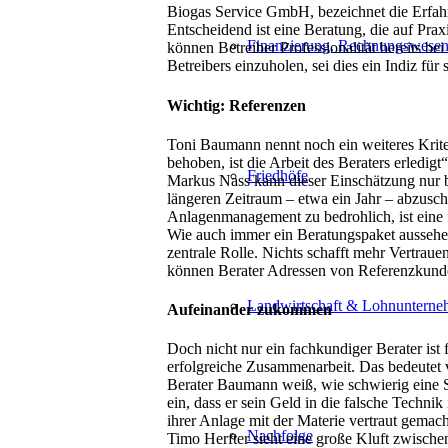
Biogas Service GmbH, bezeichnet die Erfahru
Entscheidend ist eine Beratung, die auf P
Finanzierung. Rechnungswesen.
können Betreiber Professionalität bereits be
Betreibers einzuholen, sei dies ein Indiz für 
Wichtig: Referenzen
Toni Baumann nennt noch ein weiteres Kriter
behoben, ist die Arbeit des Beraters erledigt“
Friedhöfe
Markus Nass kann dieser Einschätzung nur b
längeren Zeitraum – etwa ein Jahr – abzusc
Anlagenmanagement zu bedrohlich, ist eine 
Wie auch immer ein Beratungspaket aussehen
zentrale Rolle. Nichts schafft mehr Vertraue
können Berater Adressen von Referenzkunden
Landwirtschaft & Lohnuntern
Aufeinander zukommen
Doch nicht nur ein fachkundiger Berater ist 
erfolgreiche Zusammenarbeit. Das bedeutet vo
Berater Baumann weiß, wie schwierig eine Si
ein, dass er sein Geld in die falsche Techni
ihrer Anlage mit der Materie vertraut gemach
Nachfolge
Timo Herfter sieht eine große Kluft zwische