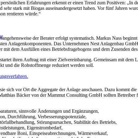
n persönlichen Erfahrungen erkennt er einen Trend zum Positiven: „In 
ld sehr stark mit Biogas auseinandergesetzt haben. Vor fünf Jahren wur
hon rentieren würde.“
he
Herangehensweise der Berater erfolgt systematisch. Markus Nass begi
igsten Anlagenkomponenten. Das Unternehmen Nest Anlagenbau GmbH bi
iber mit dem Ausfüllen eines Betriebsfragebogens und dem Zusenden de
artet ihren Auftrag mit einer Zielvereinbarung. Gemeinsam mit dem La
kt und die Rohstoffmenge reduziert werden soll.
ungsverfahren.
sie sich vor Ort die Aggregate der Anlage anschauen. Dazu kommt die 
 Matthias Bäcker von der Mammut Consulting GmbH sollten Betreiber
araturen, sinnvolle Änderungen und Ergänzungen,
tion, Durchführung, Verbesserungspotenziale,
örfallbehandlung, Störungsursachen, Stabilität des Betriebs,
enstleistungen, Eigenstrombedarf,
wendbare Boni, Einspeiseabrechnungen, Wärmeverkauf,