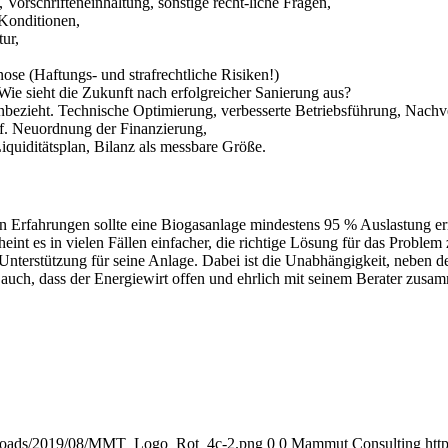
Vorschrifteneinhaltung, sonstige recht-liche Fragen,
 Konditionen,
tur,
ose (Haftungs- und strafrechtliche Risiken!)
Wie sieht die Zukunft nach erfolgreicher Sanierung aus?
nbezieht. Technische Optimierung, verbesserte Betriebsführung, Nach
f. Neuordnung der Finanzierung,
quiditätsplan, Bilanz als messbare Größe.
Erfahrungen sollte eine Biogasanlage mindestens 95 % Auslastung erreic
int es in vielen Fällen einfacher, die richtige Lösung für das Problem
Unterstützung für seine Anlage. Dabei ist die Unabhängigkeit, neben de
 auch, dass der Energiewirt offen und ehrlich mit seinem Berater zusam
uploads/2019/08/MMT_Logo_Rot_4c-2.png
0
0
Mammut Consulting
htt