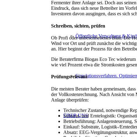
Fermenter ihrer Anlage sei. Doch aus seine
Eindruck, dass sich neue Betreiber im Vorfe
Investoren davon ausgingen, dass es sich sc
Schreiben, sichten, prüfen
Öffentliche Verwaltung & Kirc
Ob Profi oder unbeschriebenes Blatt: Die 
Wind vor Ort und prüft zunächst die wicht
an. Hier beginnt der Prozess für den Betre
Die Beraterfirma Biogas Eco Tec wiederum st
wie viel Prozent etwa die Stromkosten gesen
Simulationsverfahren. Optimier
Prüfungsrelevant
Die meisten Berater haben gemeinsam, dass 
der Vollkostenrechnung. Nach Ansicht von
Anlage überprüfen:
Technischer Zustand, notwendige Rep
ÜBER UNS
Substrat- und Erntelogistik: Organisa
Betriebsführung: Anlagensteuerung, St
Einkauf: Substrate, Logistik-/Erntedi
Absatz: EEG-Vergütungsstruktur, an