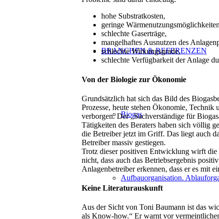
hohe Substratkosten,
geringe Wärmenutzungsmöglichkeiten
schlechte Gaserträge,
mangelhaftes Ausnutzen des Anlagenp
BRANCHEN & REFERENZEN
schlechte Wirkungsgrade,
schlechte Verfügbarkeit der Anlage d
Von der Biologie zur Ökonomie
Grundsätzlich hat sich das Bild des Biogasb
Prozesse, heute stehen Ökonomie, Technik 
Biogas
verborgen. Der „Sachverständige für Biogas
Tätigkeiten des Beraters haben sich völlig
die Betreiber jetzt im Griff. Das liegt auc
Betreiber massiv gestiegen.
Trotz dieser positiven Entwicklung wirft di
nicht, dass auch das Betriebsergebnis positi
Anlagenbetreiber erkennen, dass er es mit ei
Aufbauorganisation. Ablauforga
Keine Literaturauskunft
Aus der Sicht von Toni Baumann ist das wich
als Know-how.“ Er warnt vor vermeintlichen 