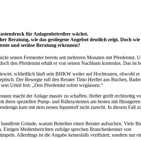
 Kostendruck für Anlagenbetreiber wächst.
icher Beratung, wie das gestiegene Angebot deutlich zeigt. Doch wi
ente und seriöse Beratung erkennen?
ickt seinen Fermenter bereits seit mehreren Monaten mit Pferdemist. 
 doch den Pferdemist erhält er von seinen Nachbarn kostenlos. Das ist be
giewirt, schließlich läuft sein BHKW weiter auf Hochtouren, obwohl er 
eptisch. Der Besorgte ruft den Berater Timo Herfter aus Buchen, Bade
 sein Urteil fest: „Den Pferdemist sofort weglassen.“
bstanz macht der Anlage massiv zu schaffen. Hefter greift rechtzeitig
mit ihren speziellen Pump- und Rührsystemen am besten mit flüssigeren 
gendesign kam mit dem neuen Inputstoff nicht zurecht. In diesem Fall 
 es handfeste Gründe, warum Betreiber einen Berater aufsuchen. Viele B
en. Einigen Medienberichten zufolge sprechen Branchenkenner von
mpeln. Allerdings ist die Angabe keinesfalls verifiziert, sondern nur 