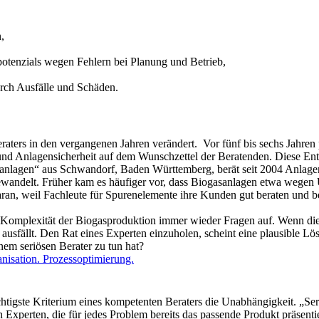
,
otenzials wegen Fehlern bei Planung und Betrieb,
urch Ausfälle und Schäden.
eraters in den vergangenen Jahren verändert. Vor fünf bis sechs Jahren 
und Anlagensicherheit auf dem Wunschzettel der Beratenden. Diese En
anlagen“ aus Schwandorf, Baden Württemberg, berät seit 2004 Anlagen
 gewandelt. Früher kam es häufiger vor, dass Biogasanlagen etwa wegen
h daran, weil Fachleute für Spurenelemente ihre Kunden gut beraten und
e Komplexität der Biogasproduktion immer wieder Fragen auf. Wenn die
v ausfällt. Den Rat eines Experten einzuholen, scheint eine plausible 
nem seriösen Berater zu tun hat?
nisation. Prozessoptimierung.
tigste Kriterium eines kompetenten Beraters die Unabhängigkeit. „Ser
Experten, die für jedes Problem bereits das passende Produkt präsent