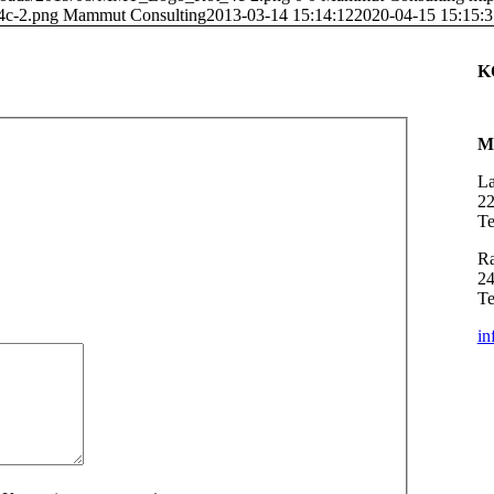
4c-2.png
Mammut Consulting
2013-03-14 15:14:12
2020-04-15 15:15:3
K
M
L
2
Te
Ra
24
Te
in