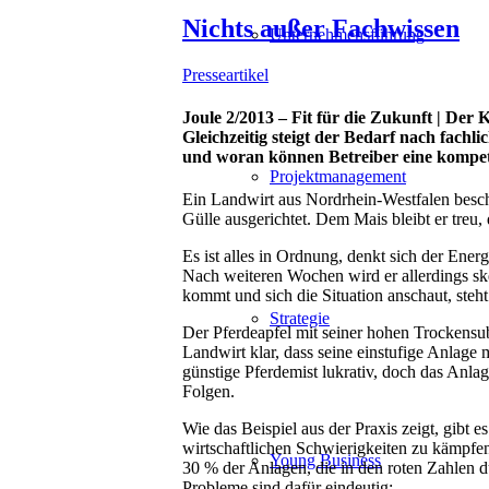
Nichts außer Fachwissen
Unternehmensführung
Presseartikel
Joule 2/2013 – Fit für die Zukunft | Der
Gleichzeitig steigt der Bedarf nach fachl
und woran können Betreiber eine kompet
Projektmanagement
Ein Landwirt aus Nordrhein-Westfalen besch
Gülle ausgerichtet. Dem Mais bleibt er treu,
Es ist alles in Ordnung, denkt sich der Ener
Nach weiteren Wochen wird er allerdings sk
kommt und sich die Situation anschaut, steht
Strategie
Der Pferdeapfel mit seiner hohen Trockensu
Landwirt klar, dass seine einstufige Anlage 
günstige Pferdemist lukrativ, doch das Anla
Folgen.
Wie das Beispiel aus der Praxis zeigt, gibt
wirtschaftlichen Schwierigkeiten zu kämpf
Young Business
30 % der Anlagen, die in den roten Zahlen dü
Probleme sind dafür eindeutig: