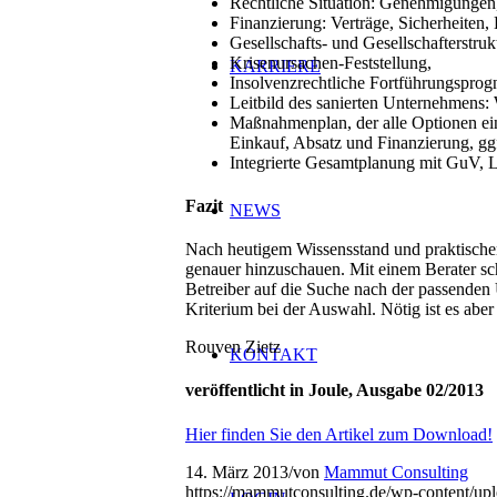
Rechtliche Situation: Genehmigungen, 
Finanzierung: Verträge, Sicherheiten,
Gesellschafts- und Gesellschafterstruk
Krisenursachen-Feststellung,
KARRIERE
Insolvenzrechtliche Fortführungsprogn
Leitbild des sanierten Unternehmens: 
Maßnahmenplan, der alle Optionen ei
Einkauf, Absatz und Finanzierung, gg
Integrierte Gesamtplanung mit GuV, Li
Fazit
NEWS
Nach heutigem Wissensstand und praktischen 
genauer hinzuschauen. Mit einem Berater sche
Betreiber auf die Suche nach der passenden 
Kriterium bei der Auswahl. Nötig ist es aber
Rouven Zietz
KONTAKT
veröffentlicht in Joule, Ausgabe 02/2013
Hier finden Sie den Artikel zum Download!
14. März 2013
/
von
Mammut Consulting
https://mammutconsulting.de/wp-content/