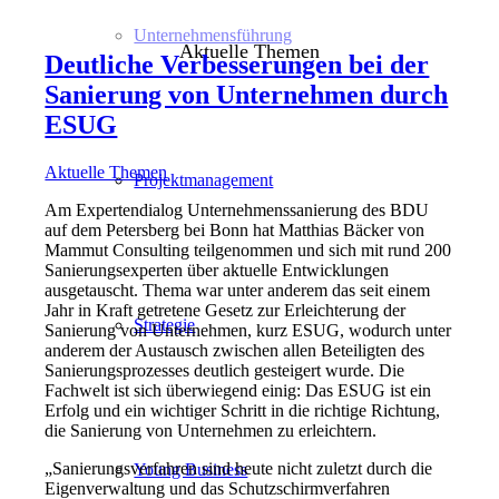
Unternehmensführung
Aktuelle Themen
Deutliche Verbesserungen bei der
Sanierung von Unternehmen durch
ESUG
Aktuelle Themen
Projektmanagement
Am Expertendialog Unternehmenssanierung des BDU
auf dem Petersberg bei Bonn hat Matthias Bäcker von
Mammut Consulting teilgenommen und sich mit rund 200
Sanierungsexperten über aktuelle Entwicklungen
ausgetauscht. Thema war unter anderem das seit einem
Jahr in Kraft getretene Gesetz zur Erleichterung der
Strategie
Sanierung von Unternehmen, kurz ESUG, wodurch unter
anderem der Austausch zwischen allen Beteiligten des
Sanierungsprozesses deutlich gesteigert wurde. Die
Fachwelt ist sich überwiegend einig: Das ESUG ist ein
Erfolg und ein wichtiger Schritt in die richtige Richtung,
die Sanierung von Unternehmen zu erleichtern.
„Sanierungsverfahren sind heute nicht zuletzt durch die
Young Business
Eigenverwaltung und das Schutzschirmverfahren