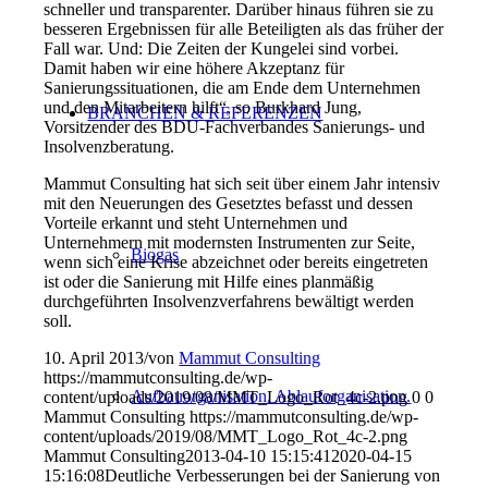
schneller und transparenter. Darüber hinaus führen sie zu
besseren Ergebnissen für alle Beteiligten als das früher der
Fall war. Und: Die Zeiten der Kungelei sind vorbei.
Damit haben wir eine höhere Akzeptanz für
Sanierungssituationen, die am Ende dem Unternehmen
und den Mitarbeitern hilft“, so Burkhard Jung,
BRANCHEN & REFERENZEN
Vorsitzender des BDU-Fachverbandes Sanierungs- und
Insolvenzberatung.
Mammut Consulting hat sich seit über einem Jahr intensiv
mit den Neuerungen des Gesetztes befasst und dessen
Vorteile erkannt und steht Unternehmen und
Unternehmern mit modernsten Instrumenten zur Seite,
Biogas
wenn sich eine Krise abzeichnet oder bereits eingetreten
ist oder die Sanierung mit Hilfe eines planmäßig
durchgeführten Insolvenzverfahrens bewältigt werden
soll.
10. April 2013
/
von
Mammut Consulting
https://mammutconsulting.de/wp-
Aufbauorganisation. Ablauforganisation.
content/uploads/2019/08/MMT_Logo_Rot_4c-2.png
0
0
Mammut Consulting
https://mammutconsulting.de/wp-
content/uploads/2019/08/MMT_Logo_Rot_4c-2.png
Mammut Consulting
2013-04-10 15:15:41
2020-04-15
15:16:08
Deutliche Verbesserungen bei der Sanierung von